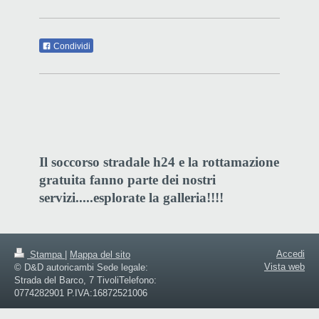
Condividi
Il soccorso stradale h24 e la rottamazione
gratuita fanno parte dei nostri
servizi.....esplorate la galleria!!!!
Accedi
Stampa
|
Mappa del sito
Vista web
© D&D autoricambi Sede legale:
Strada del Barco, 7 TivoliTelefono:
0774282901 P.IVA:16872521006