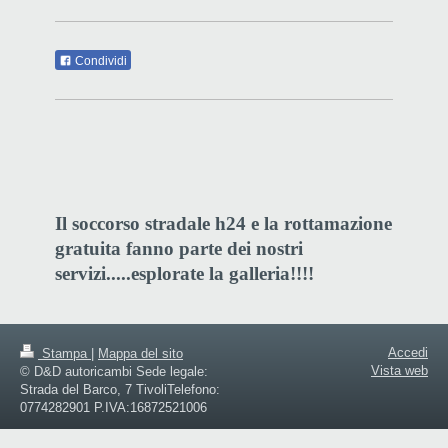
Condividi
Il soccorso stradale h24 e la rottamazione
gratuita fanno parte dei nostri
servizi.....esplorate la galleria!!!!
Accedi
Stampa
|
Mappa del sito
Vista web
© D&D autoricambi Sede legale:
Strada del Barco, 7 TivoliTelefono:
0774282901 P.IVA:16872521006